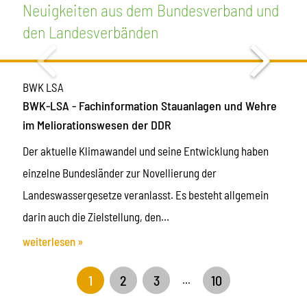
Neuigkeiten aus dem Bundesverband und
den Landesverbänden
BWK LSA
BWK-LSA - Fachinformation Stauanlagen und Wehre
im Meliorationswesen der DDR
Der aktuelle Klimawandel und seine Entwicklung haben
einzelne Bundesländer zur Novellierung der
Landeswassergesetze veranlasst. Es besteht allgemein
darin auch die Zielstellung, den
Landschaftswasserhaushalt mit den kleineren
weiterlesen »
Oberflächengewässer stärker als bisher zu steuern und die
1
2
3
10
...
Gewässerunterhaltung nicht mehr einseitig auf eine
schadlose Abführung des Wassers zu beschränken. Einige